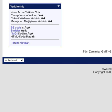
Yetkileriniz
Konu Acma Yetkiniz
Yok
Cevap Yazma Yetkiniz
Yok
Eklenti Yükleme Yetkiniz
Yok
Mesajınızı Değiştirme Yetkiniz
Yok
BB code
is
Açık
Smileler
Açık
[IMG]
Kodları
Açık
HTML-Kodu
Kapalı
Forum Kuralları
Tüm Zamanlar GMT +3 O
Powered b
Copyright ©2000