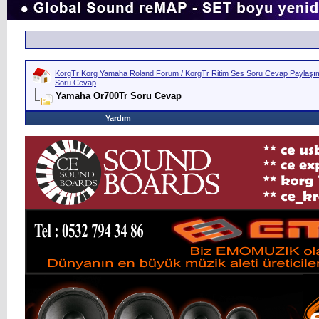
KorgTr Korg Yamaha Roland Forum / KorgTr Ritim Ses Soru Cevap Paylaşım 
Soru Cevap
Yamaha Or700Tr Soru Cevap
Yardım