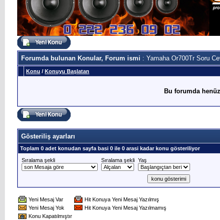
Forumda bulunan Konular, Forum ismi
: Yamaha Or700Tr Soru Ce
Konu
/
Konuyu Başlatan
Bu forumda henüz
Gösteriliş ayarları
Toplam 0 adet konudan sayfa basi 0 ile 0 arasi kadar konu gösteriliyor
Sıralama şekli
Sıralama şekli
Yaş
Yeni Mesaj Var
Hit Konuya Yeni Mesaj Yazılmış
Yeni Mesaj Yok
Hit Konuya Yeni Mesaj Yazılmamış
Konu Kapatılmıştır