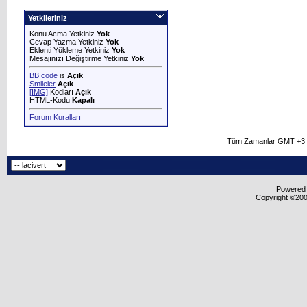
Yetkileriniz
Konu Acma Yetkiniz
Yok
Cevap Yazma Yetkiniz
Yok
Eklenti Yükleme Yetkiniz
Yok
Mesajınızı Değiştirme Yetkiniz
Yok
BB code
is
Açık
Smileler
Açık
[IMG]
Kodları
Açık
HTML-Kodu
Kapalı
Forum Kuralları
Tüm Zamanlar GMT +3 O
Powered b
Copyright ©2000