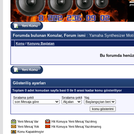
Forumda bulunan Konular, Forum ismi
: Yamaha Synthesizer Moti
Konu
/
Konuyu Başlatan
Bu forumda henüz
Gösteriliş ayarları
Toplam 0 adet konudan sayfa basi 0 ile 0 arasi kadar konu gösteriliyor
Sıralama şekli
Sıralama şekli
Yaş
Yeni Mesaj Var
Hit Konuya Yeni Mesaj Yazılmış
Yeni Mesaj Yok
Hit Konuya Yeni Mesaj Yazılmamış
Konu Kapatılmıştır