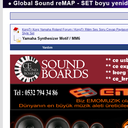
KorgTr Korg Yamaha Roland Forum / KorgTr Ritim Ses Soru Cevap Paylaşım 
Style Set
Yamaha Synthesizer Motif / MM6
Yardım