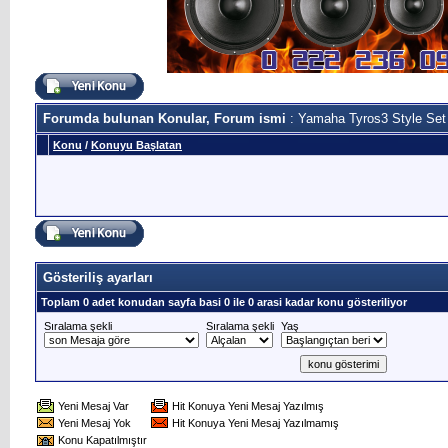
Forumda bulunan Konular, Forum ismi
: Yamaha Tyros3 Style Set
Konu
/
Konuyu Başlatan
Gösteriliş ayarları
Toplam 0 adet konudan sayfa basi 0 ile 0 arasi kadar konu gösteriliyor
Sıralama şekli
Sıralama şekli
Yaş
Yeni Mesaj Var
Hit Konuya Yeni Mesaj Yazılmış
Yeni Mesaj Yok
Hit Konuya Yeni Mesaj Yazılmamış
Konu Kapatılmıştır