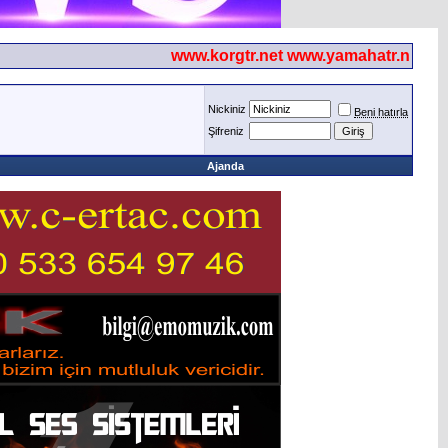
www.korgtr.net www.yamahatr.net
Nickiniz
Beni hatırla
Şifreniz
Ajanda