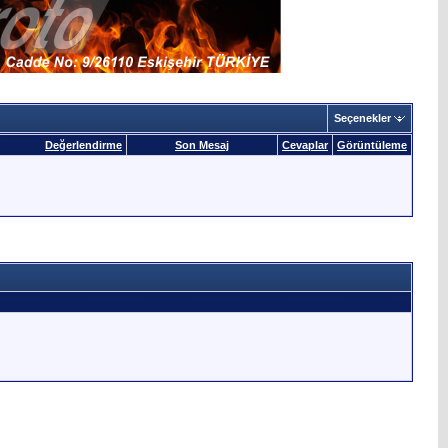
Seçenekler
Değerlendirme
Son Mesaj
Cevaplar
Görüntüleme