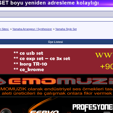
Sitesi.
>
Yamaha Arrangeur / Synthesizer
>
Yamaha Style Set
Üye Listesi