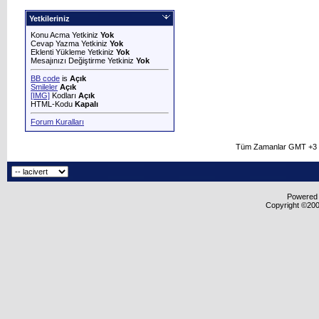
Yetkileriniz
Konu Acma Yetkiniz
Yok
Cevap Yazma Yetkiniz
Yok
Eklenti Yükleme Yetkiniz
Yok
Mesajınızı Değiştirme Yetkiniz
Yok
BB code
is
Açık
Smileler
Açık
[IMG]
Kodları
Açık
HTML-Kodu
Kapalı
Forum Kuralları
Tüm Zamanlar GMT +3 O
Powered b
Copyright ©2000