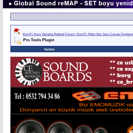
KorgTr Korg Yamaha Roland Forum / KorgTr Ritim Ses Soru Cevap Paylaşım 
Pro Tools Plugin
Yardım