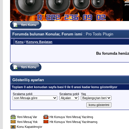
Forumda bulunan Konular, Forum ismi
: Pro Tools Plugin
Konu
/
Konuyu Başlatan
Bu forumda henüz
Gösteriliş ayarları
Toplam 0 adet konudan sayfa basi 0 ile 0 arasi kadar konu gösteriliyor
Sıralama şekli
Sıralama şekli
Yaş
Yeni Mesaj Var
Hit Konuya Yeni Mesaj Yazılmış
Yeni Mesaj Yok
Hit Konuya Yeni Mesaj Yazılmamış
Konu Kapatılmıştır