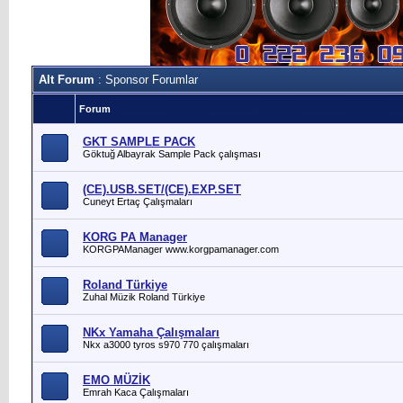
Alt Forum
: Sponsor Forumlar
Forum
GKT SAMPLE PACK
Göktuğ Albayrak Sample Pack çalışması
(CE).USB.SET/(CE).EXP.SET
Cuneyt Ertaç Çalışmaları
KORG PA Manager
KORGPAManager www.korgpamanager.com
Roland Türkiye
Zuhal Müzik Roland Türkiye
NKx Yamaha Çalışmaları
Nkx a3000 tyros s970 770 çalışmaları
EMO MÜZİK
Emrah Kaca Çalışmaları