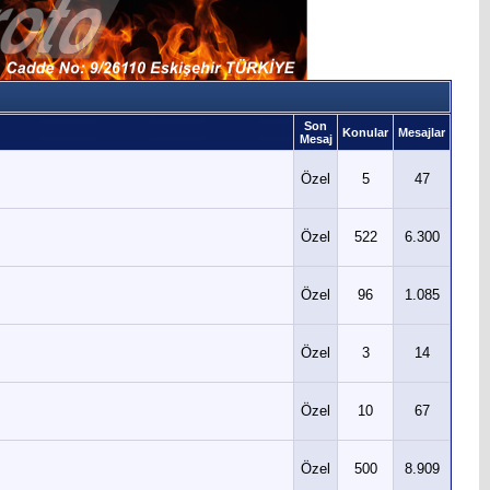
Son
Konular
Mesajlar
Mesaj
Özel
5
47
Özel
522
6.300
Özel
96
1.085
Özel
3
14
Özel
10
67
Özel
500
8.909