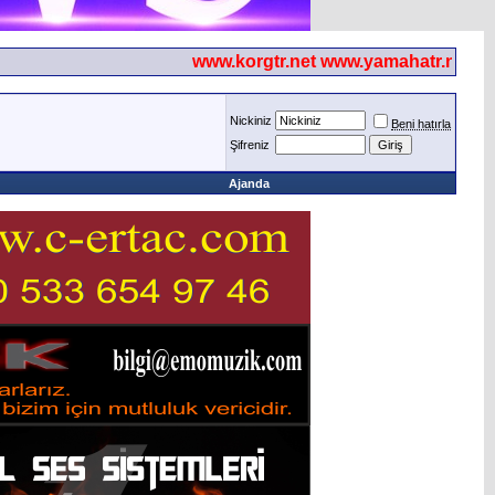
www.korgtr.net www.yamahatr.net
Nickiniz
Beni hatırla
Şifreniz
Ajanda