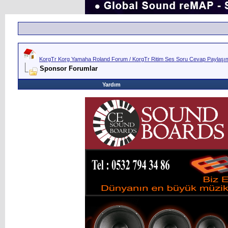
KorgTr Korg Yamaha Roland Forum / KorgTr Ritim Ses Soru Cevap Paylaşım 
Sponsor Forumlar
Yardım