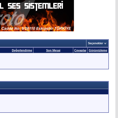
Seçenekler
Değerlendirme
Son Mesaj
Cevaplar
Görüntüleme