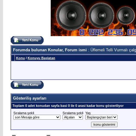
Forumda bulunan Konular, Forum ismi
: Üflemeli Telli Vurmalı çalg
Konu
/
Konuyu Başlatan
Gösteriliş ayarları
Toplam 0 adet konudan sayfa basi 0 ile 0 arasi kadar konu gösteriliyor
Sıralama şekli
Sıralama şekli
Yaş