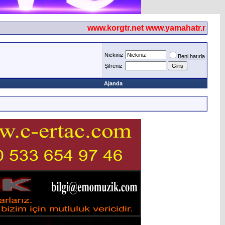
www.korgtr.net www.yamahatr.net
Nickiniz
Beni hatırla
Şifreniz
Ajanda