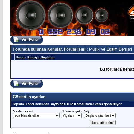
Forumda bulunan Konular, Forum ismi
: Müzik Ve Eğitim Dersleri
Konu
/
Konuyu Başlatan
Bu forumda henüz
Gösteriliş ayarları
Toplam 0 adet konudan sayfa basi 0 ile 0 arasi kadar konu gösteriliyor
Sıralama şekli
Sıralama şekli
Yaş