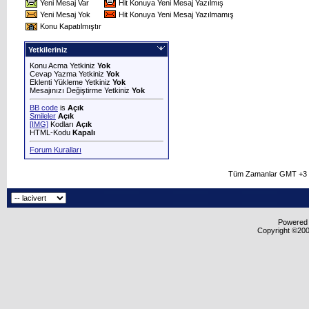
Yeni Mesaj Var
Hit Konuya Yeni Mesaj Yazılmış
Yeni Mesaj Yok
Hit Konuya Yeni Mesaj Yazılmamış
Konu Kapatılmıştır
Yetkileriniz
Konu Acma Yetkiniz
Yok
Cevap Yazma Yetkiniz
Yok
Eklenti Yükleme Yetkiniz
Yok
Mesajınızı Değiştirme Yetkiniz
Yok
BB code
is
Açık
Smileler
Açık
[IMG]
Kodları
Açık
HTML-Kodu
Kapalı
Forum Kuralları
Tüm Zamanlar GMT +3 O
Powered b
Copyright ©2000