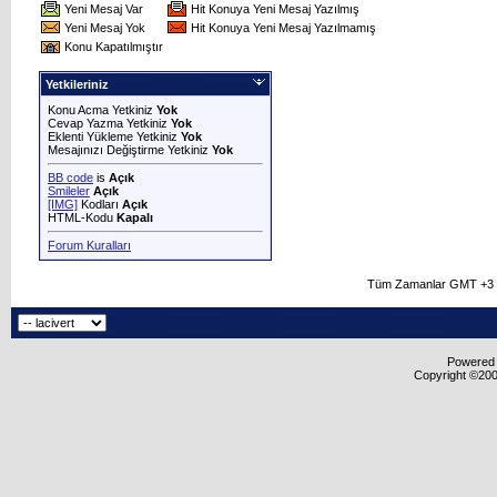
Yeni Mesaj Var
Hit Konuya Yeni Mesaj Yazılmış
Yeni Mesaj Yok
Hit Konuya Yeni Mesaj Yazılmamış
Konu Kapatılmıştır
Yetkileriniz
Konu Acma Yetkiniz
Yok
Cevap Yazma Yetkiniz
Yok
Eklenti Yükleme Yetkiniz
Yok
Mesajınızı Değiştirme Yetkiniz
Yok
BB code
is
Açık
Smileler
Açık
[IMG]
Kodları
Açık
HTML-Kodu
Kapalı
Forum Kuralları
Tüm Zamanlar GMT +3 O
Powered b
Copyright ©2000