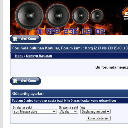
Forumda bulunan Konular, Forum ismi
: Korg i2 i3 i4s i30 iS40 is
Konu
/
Konuyu Başlatan
Bu forumda henüz
Gösteriliş ayarları
Toplam 0 adet konudan sayfa basi 0 ile 0 arasi kadar konu gösteriliyor
Sıralama şekli
Sıralama şekli
Yaş