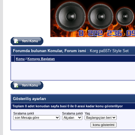
Forumda bulunan Konular, Forum ismi
: Korg pa55Tr Style Set
Konu
/
Konuyu Başlatan
Gösteriliş ayarları
Toplam 0 adet konudan sayfa basi 0 ile 0 arasi kadar konu gösteriliyor
Sıralama şekli
Sıralama şekli
Yaş