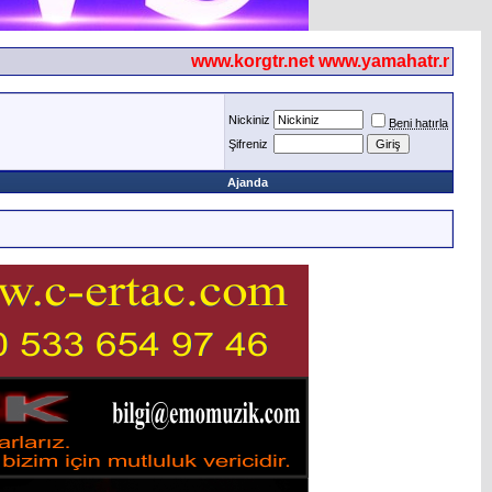
www.korgtr.net www.yamahatr.net
Nickiniz
Beni hatırla
Şifreniz
Ajanda