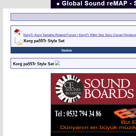
KorgTr Korg Yamaha Roland Forum / KorgTr Ritim Ses Soru Cevap Paylaşım 
Korg pa55Tr Style Set
Yardım
Korg pa55Tr Style Set