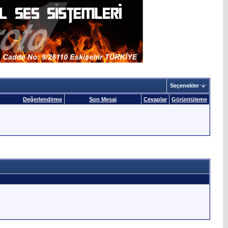
Seçenekler
Değerlendirme
Son Mesaj
Cevaplar
Görüntüleme