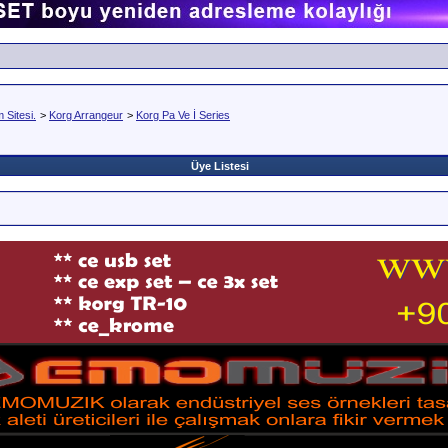
Sitesi.
>
Korg Arrangeur
>
Korg Pa Ve İ Series
Üye Listesi