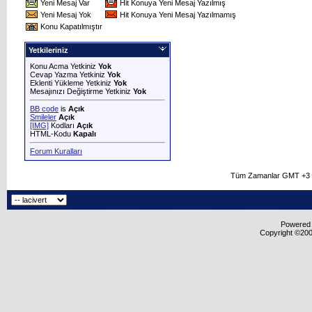
Yeni Mesaj Var
Hit Konuya Yeni Mesaj Yazılmış
Yeni Mesaj Yok
Hit Konuya Yeni Mesaj Yazılmamış
Konu Kapatılmıştır
Yetkileriniz
Konu Acma Yetkiniz
Yok
Cevap Yazma Yetkiniz
Yok
Eklenti Yükleme Yetkiniz
Yok
Mesajınızı Değiştirme Yetkiniz
Yok
BB code
is
Açık
Smileler
Açık
[IMG]
Kodları
Açık
HTML-Kodu
Kapalı
Forum Kuralları
Tüm Zamanlar GMT +3 O
Powered b
Copyright ©2000