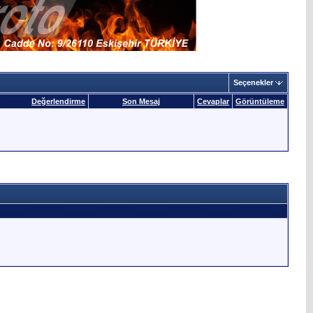
Seçenekler
Değerlendirme
Son Mesaj
Cevaplar
Görüntüleme