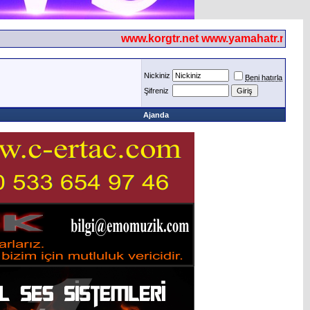
www.korgtr.net www.yamahatr.net
Nickiniz
Beni hatırla
Şifreniz
Ajanda