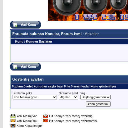
Forumda bulunan Konular, Forum ismi
: Anketler
Konu
/
Konuyu Başlatan
Gösteriliş ayarları
Toplam 0 adet konudan sayfa basi 0 ile 0 arasi kadar konu gösteriliyor
Sıralama şekli
Sıralama şekli
Yaş
Yeni Mesaj Var
Hit Konuya Yeni Mesaj Yazılmış
Yeni Mesaj Yok
Hit Konuya Yeni Mesaj Yazılmamış
Konu Kapatılmıştır