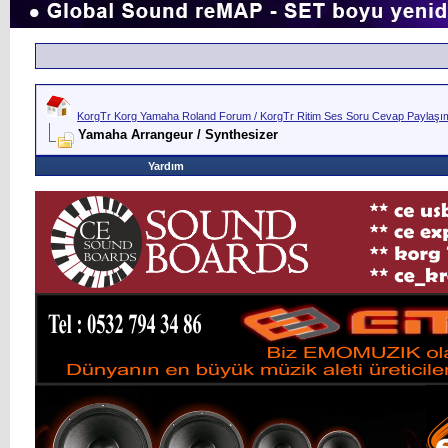
KorgTr Korg Yamaha Roland Forum / KorgTr Ritim Ses Soru Cevap Paylaşım 
Yamaha Arrangeur / Synthesizer
Yardım