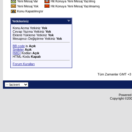
Yeni Mesaj Var
Hit Konuya Yeni Mesaj Yazılmış
Yeni Mesaj Yok
Hit Konuya Yeni Mesaj Yazılmamış
Konu Kapatılmıştır
Yetkileriniz
Konu Acma Yetkiniz
Yok
Cevap Yazma Yetkiniz
Yok
Eklenti Yükleme Yetkiniz
Yok
Mesajınızı Değiştirme Yetkiniz
Yok
BB code
is
Açık
Smileler
Açık
[IMG]
Kodları
Açık
HTML-Kodu
Kapalı
Forum Kuralları
Tüm Zamanlar GMT +3 O
Powered b
Copyright ©2000