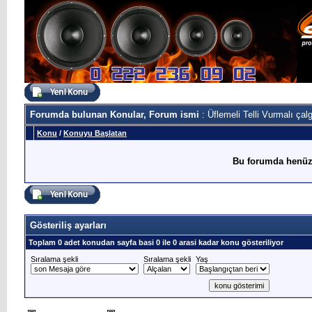
Forumda bulunan Konular, Forum ismi
: Üflemeli Telli Vurmalı çalg
Konu
/
Konuyu Başlatan
Bu forumda henüz
Gösteriliş ayarları
Toplam 0 adet konudan sayfa basi 0 ile 0 arasi kadar konu gösteriliyor
Sıralama şekli
Sıralama şekli
Yaş