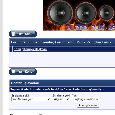
Forumda bulunan Konular, Forum ismi
: Müzik Ve Eğitim Dersleri
Konu
/
Konuyu Başlatan
Gösteriliş ayarları
Toplam 0 adet konudan sayfa basi 0 ile 0 arasi kadar konu gösteriliyor
Sıralama şekli
Sıralama şekli
Yaş