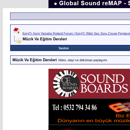
KorgTr Korg Yamaha Roland Forum / KorgTr Ritim Ses Soru Cevap Paylaşım 
Müzik Ve Eğitim Dersleri
Yardım
Müzik Ve Eğitim Dersleri
Video, slayt ve döküman paylaşımı