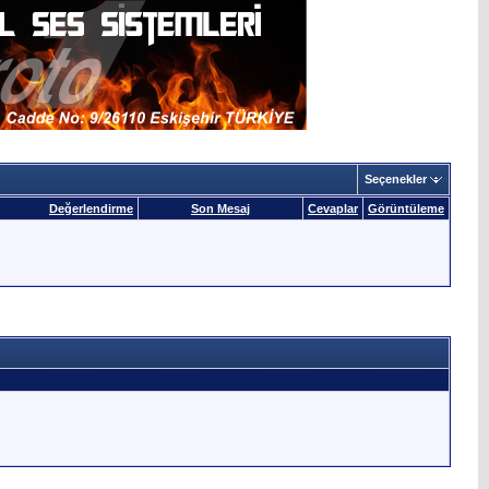
Seçenekler
Değerlendirme
Son Mesaj
Cevaplar
Görüntüleme