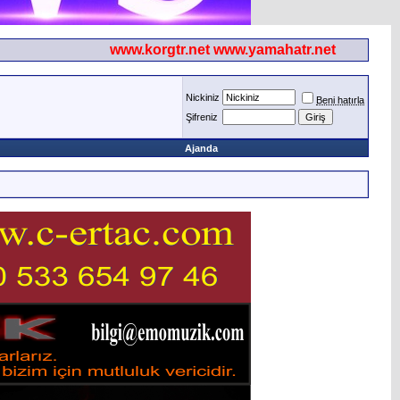
www.korgtr.net www.yamahatr.net
Nickiniz
Beni hatırla
Şifreniz
Ajanda