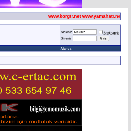
www.korgtr.net www.yamahatr.net
Nickiniz
Beni hatırla
Şifreniz
Ajanda