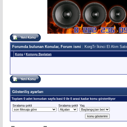
Forumda bulunan Konular, Forum ismi
: KorgTr İkinci El Alım Sat
Konu
/
Konuyu Başlatan
Gösteriliş ayarları
Toplam 0 adet konudan sayfa basi 0 ile 0 arasi kadar konu gösteriliyor
Sıralama şekli
Sıralama şekli
Yaş