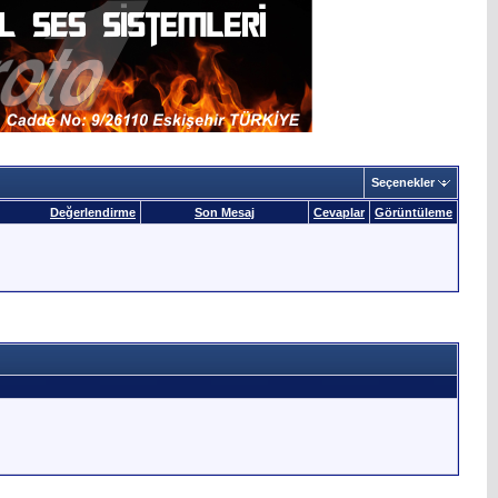
Seçenekler
Değerlendirme
Son Mesaj
Cevaplar
Görüntüleme