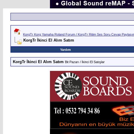
KorgTr Korg Yamaha Roland Forum / KorgTr Ritim Ses Soru Cevap Paylaşım 
KorgTr İkinci El Alım Satım
Yardım
KorgTr İkinci El Alım Satım
Bit Pazarı / İkinci El Satışlar