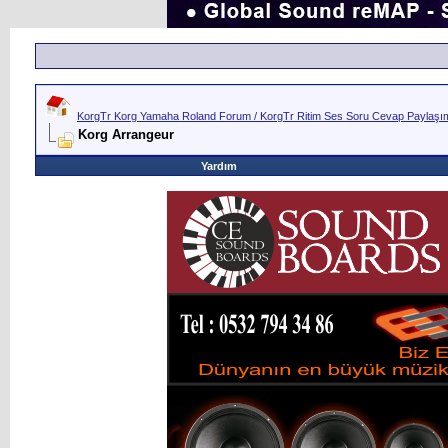
KorgTr Korg Yamaha Roland Forum / KorgTr Ritim Ses Soru Cevap Paylaşım 
Korg Arrangeur
Yardım