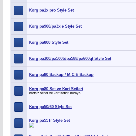
Korg pa1x pro Style Set
Korg pa900/pa3xle Style Set
Korg pa800 Style Set
Korg pa300/pa500tr/pa588/pa600qt Style Set
Korg pa80 Backup / M.C.E Backup
Korg pa80 Set ve Kart Setleri
kartsiz setler ve kart setleri buraya
Korg pa50/60 Style Set
Korg pa55Tr Style Set