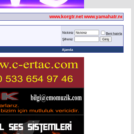
www.korgtr.net www.yamahatr.net
Nickiniz
Beni hatırla
Şifreniz
Ajanda