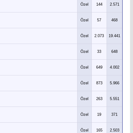
Özel
144
2.571
Özel
57
468
Özel
2.073
19.441
Özel
33
648
Özel
649
4.002
Özel
873
5.966
Özel
263
5.551
Özel
19
371
Özel
165
2.503