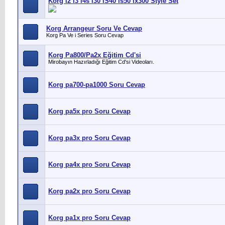
Korg i2 i3 i4s i30 iS40 is50 ix300 Style Set
Korg Arrangeur Soru Ve Cevap
Korg Pa Ve i Series Soru Cevap
Korg Pa800/Pa2x Eğitim Cd'si
Mirobayın Hazırladığı Eğitim Cd'si Videoları.
Korg pa700-pa1000 Soru Cevap
Korg pa5x pro Soru Cevap
Korg pa3x pro Soru Cevap
Korg pa4x pro Soru Cevap
Korg pa2x pro Soru Cevap
Korg pa1x pro Soru Cevap