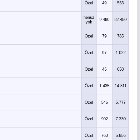
Özel
49
553
henüz
9.490
82.450
yok
Özel
79
785
Özel
97
1.022
Özel
45
650
Özel
1.435
14.811
Özel
546
5.777
Özel
902
7.330
Özel
760
5.956