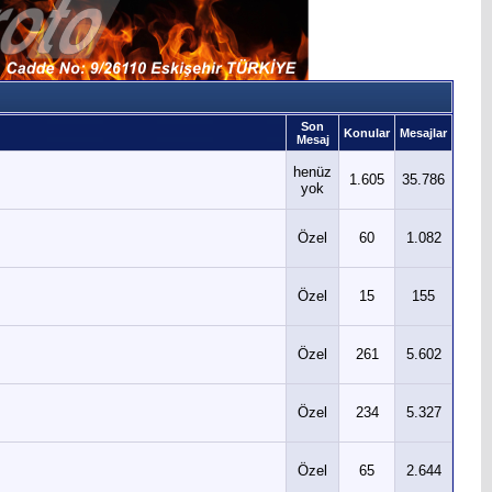
Son
Konular
Mesajlar
Mesaj
henüz
1.605
35.786
yok
Özel
60
1.082
Özel
15
155
Özel
261
5.602
Özel
234
5.327
Özel
65
2.644