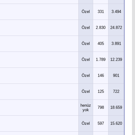
Özel
331
3.494
Özel
2.830
24.872
Özel
405
3.891
Özel
1.789
12.239
Özel
146
901
Özel
125
722
henüz
798
18.659
yok
Özel
597
15.620