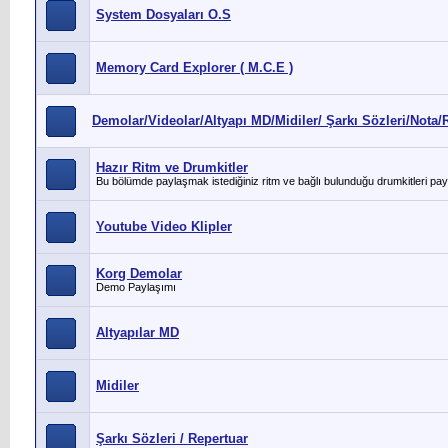
System Dosyaları O.S
Memory Card Explorer ( M.C.E )
Demolar/Videolar/Altyapı MD/Midiler/ Şarkı Sözleri/Nota/R
Hazır Ritm ve Drumkitler
Bu bölümde paylaşmak istediğiniz ritm ve bağlı bulunduğu drumkitleri payl
Youtube Video Klipler
Korg Demolar
Demo Paylaşımı
Altyapılar MD
Midiler
Şarkı Sözleri / Repertuar