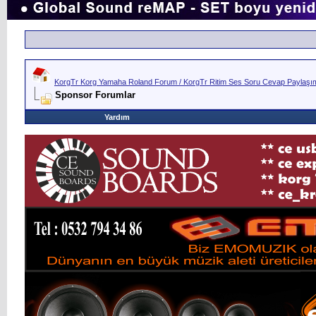
KorgTr Korg Yamaha Roland Forum / KorgTr Ritim Ses Soru Cevap Paylaşım 
Sponsor Forumlar
Yardım