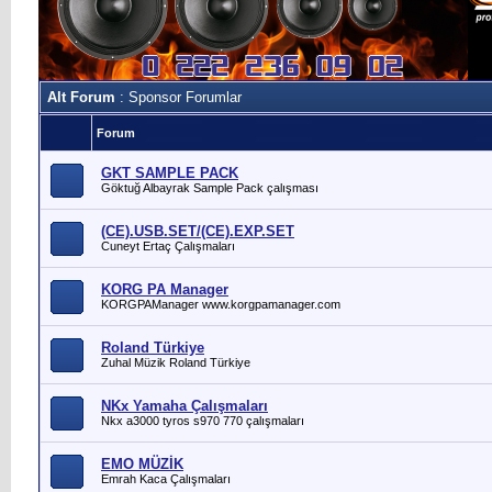
Alt Forum
: Sponsor Forumlar
Forum
GKT SAMPLE PACK
Göktuğ Albayrak Sample Pack çalışması
(CE).USB.SET/(CE).EXP.SET
Cuneyt Ertaç Çalışmaları
KORG PA Manager
KORGPAManager www.korgpamanager.com
Roland Türkiye
Zuhal Müzik Roland Türkiye
NKx Yamaha Çalışmaları
Nkx a3000 tyros s970 770 çalışmaları
EMO MÜZİK
Emrah Kaca Çalışmaları