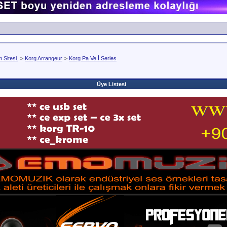
Sitesi.
>
Korg Arrangeur
>
Korg Pa Ve İ Series
Üye Listesi