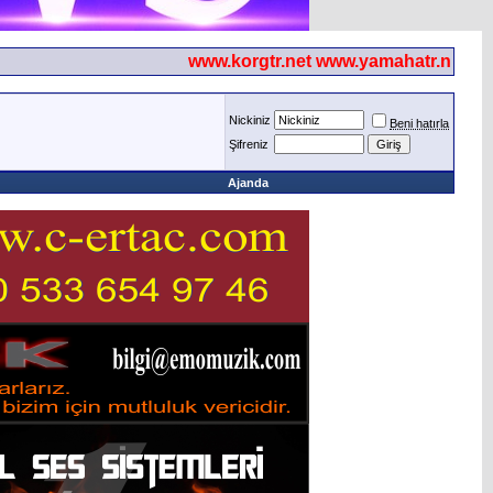
www.korgtr.net www.yamahatr.net
Nickiniz
Beni hatırla
Şifreniz
Ajanda