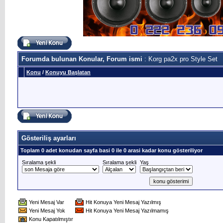
Forumda bulunan Konular, Forum ismi
: Korg pa2x pro Style Set
Konu
/
Konuyu Başlatan
Gösteriliş ayarları
Toplam 0 adet konudan sayfa basi 0 ile 0 arasi kadar konu gösteriliyor
Sıralama şekli
Sıralama şekli
Yaş
Yeni Mesaj Var
Hit Konuya Yeni Mesaj Yazılmış
Yeni Mesaj Yok
Hit Konuya Yeni Mesaj Yazılmamış
Konu Kapatılmıştır