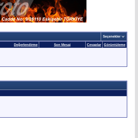
Seçenekler
Değerlendirme
Son Mesaj
Cevaplar
Görüntüleme