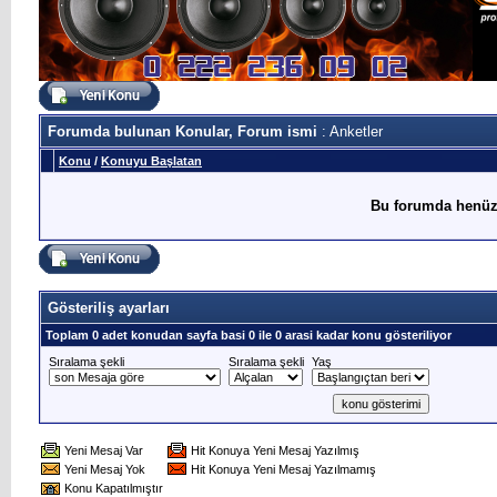
Forumda bulunan Konular, Forum ismi
: Anketler
Konu
/
Konuyu Başlatan
Bu forumda henüz
Gösteriliş ayarları
Toplam 0 adet konudan sayfa basi 0 ile 0 arasi kadar konu gösteriliyor
Sıralama şekli
Sıralama şekli
Yaş
Yeni Mesaj Var
Hit Konuya Yeni Mesaj Yazılmış
Yeni Mesaj Yok
Hit Konuya Yeni Mesaj Yazılmamış
Konu Kapatılmıştır