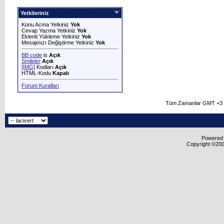
Yetkileriniz
Konu Acma Yetkiniz
Yok
Cevap Yazma Yetkiniz
Yok
Eklenti Yükleme Yetkiniz
Yok
Mesajınızı Değiştirme Yetkiniz
Yok
BB code
is
Açık
Smileler
Açık
[IMG]
Kodları
Açık
HTML-Kodu
Kapalı
Forum Kuralları
Tüm Zamanlar GMT +3 O
Powered b
Copyright ©2000