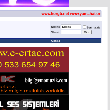
www.korgtr.net www.yamahatr.net
Nickiniz
Beni hatırla
Şifreniz
Ajanda