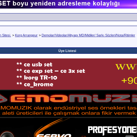
Sitesi.
>
Korg Arrangeur
>
Demolar/Videolar/Altyapı MD/Midiler/ Şarkı Sözleri/Nota/Ritimler
Üye Listesi