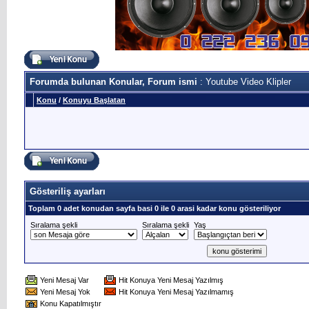
Forumda bulunan Konular, Forum ismi
: Youtube Video Klipler
Konu
/
Konuyu Başlatan
Gösteriliş ayarları
Toplam 0 adet konudan sayfa basi 0 ile 0 arasi kadar konu gösteriliyor
Sıralama şekli
Sıralama şekli
Yaş
Yeni Mesaj Var
Hit Konuya Yeni Mesaj Yazılmış
Yeni Mesaj Yok
Hit Konuya Yeni Mesaj Yazılmamış
Konu Kapatılmıştır