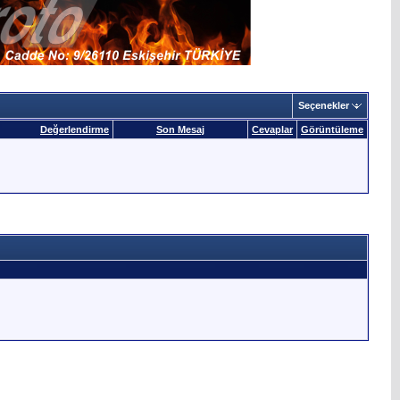
Seçenekler
Değerlendirme
Son Mesaj
Cevaplar
Görüntüleme