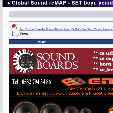
KorgTr Korg Yamaha Roland Forum / KorgTr Ritim Ses Soru Cevap Paylaşım 
Extra
Yardım