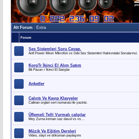
Alt Forum
: Extra
Forum
Ses Sistemleri Soru Cevap.
Anfi Power Mixer Mikrofon vs Gibi Ses Sistemleri Hakkındaki Sorularınız.
KorgTr İkinci El Alım Satım
Bit Pazarı / İkinci El Satışlar
Anketler
Calıntı Ve Kayıp Klavyeler
Calinan orglari seri numarasi ile yaziniz.
Üflemeli Telli Vurmalı çalgılar
Mey Zurna keman saz davul vs vs....
Müzik Ve Eğitim Dersleri
Video, slayt ve döküman paylaşımı