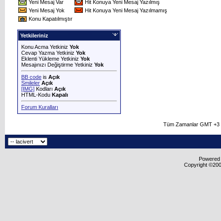
Yeni Mesaj Var
Hit Konuya Yeni Mesaj Yazılmış
Yeni Mesaj Yok
Hit Konuya Yeni Mesaj Yazılmamış
Konu Kapatılmıştır
Yetkileriniz
Konu Acma Yetkiniz
Yok
Cevap Yazma Yetkiniz
Yok
Eklenti Yükleme Yetkiniz
Yok
Mesajınızı Değiştirme Yetkiniz
Yok
BB code
is
Açık
Smileler
Açık
[IMG]
Kodları
Açık
HTML-Kodu
Kapalı
Forum Kuralları
Tüm Zamanlar GMT +3 O
Powered b
Copyright ©2000