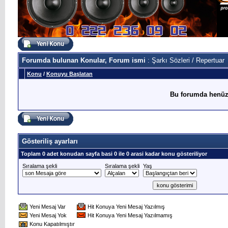
Forumda bulunan Konular, Forum ismi
: Şarkı Sözleri / Repertuar
Konu
/
Konuyu Başlatan
Bu forumda henüz
Gösteriliş ayarları
Toplam 0 adet konudan sayfa basi 0 ile 0 arasi kadar konu gösteriliyor
Sıralama şekli
Sıralama şekli
Yaş
Yeni Mesaj Var
Hit Konuya Yeni Mesaj Yazılmış
Yeni Mesaj Yok
Hit Konuya Yeni Mesaj Yazılmamış
Konu Kapatılmıştır