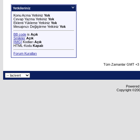
Yetkileriniz
Konu Acma Yetkiniz
Yok
Cevap Yazma Yetkiniz
Yok
Eklenti Yükleme Yetkiniz
Yok
Mesajınızı Değiştirme Yetkiniz
Yok
BB code
is
Açık
Smileler
Açık
[IMG]
Kodları
Açık
HTML-Kodu
Kapalı
Forum Kuralları
Tüm Zamanlar GMT +3 O
Powered b
Copyright ©2000