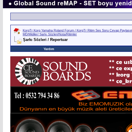
KorgTr Korg Yamaha Roland Forum / KorgTr Ritim Ses Soru Cevap Paylaşım 
MD/Midiler/ Şarkı Sözleri/Nota/Ritimler
Şarkı Sözleri / Repertuar
Yardım