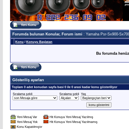
Forumda bulunan Konular, Forum ismi
: Yamaha Psr-Sx900-Sx700
Konu
/
Konuyu Başlatan
Bu forumda henüz
Gösteriliş ayarları
Toplam 0 adet konudan sayfa basi 0 ile 0 arasi kadar konu gösteriliyor
Sıralama şekli
Sıralama şekli
Yaş
Yeni Mesaj Var
Hit Konuya Yeni Mesaj Yazılmış
Yeni Mesaj Yok
Hit Konuya Yeni Mesaj Yazılmamış
Konu Kapatılmıştır