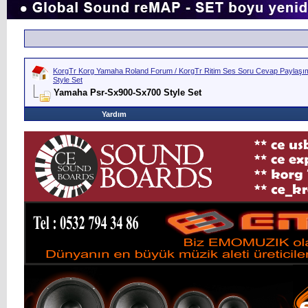
KorgTr Korg Yamaha Roland Forum / KorgTr Ritim Ses Soru Cevap Paylaşım 
Style Set
Yamaha Psr-Sx900-Sx700 Style Set
Yardım