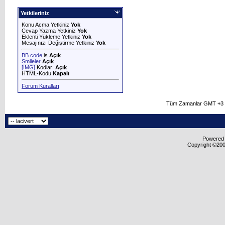
Yetkileriniz
Konu Acma Yetkiniz
Yok
Cevap Yazma Yetkiniz
Yok
Eklenti Yükleme Yetkiniz
Yok
Mesajınızı Değiştirme Yetkiniz
Yok
BB code
is
Açık
Smileler
Açık
[IMG]
Kodları
Açık
HTML-Kodu
Kapalı
Forum Kuralları
Tüm Zamanlar GMT +3 O
Powered b
Copyright ©2000