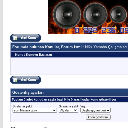
Forumda bulunan Konular, Forum ismi
: NKx Yamaha Çalışmaları
Konu
/
Konuyu Başlatan
Gösteriliş ayarları
Toplam 0 adet konudan sayfa basi 0 ile 0 arasi kadar konu gösteriliyor
Sıralama şekli
Sıralama şekli
Yaş