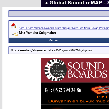
KorgTr Korg Yamaha Roland Forum / KorgTr Ritim Ses Soru Cevap Paylaşım 
NKx Yamaha Çalışmaları
Yardım
NKx Yamaha Çalışmaları
Nkx a3000 tyros s970 770 çalışmaları