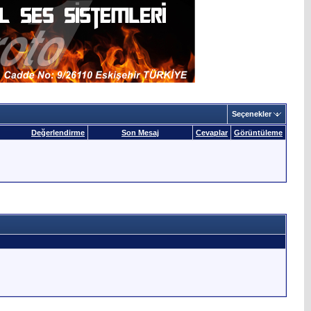
Seçenekler
Değerlendirme
Son Mesaj
Cevaplar
Görüntüleme