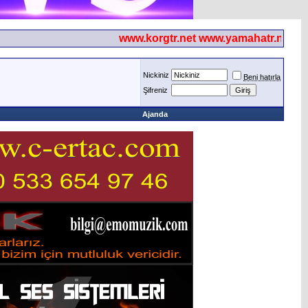
www.korgtr.net www.yamahatr.net
Nickiniz
Beni hatırla
Şifreniz
Ajanda