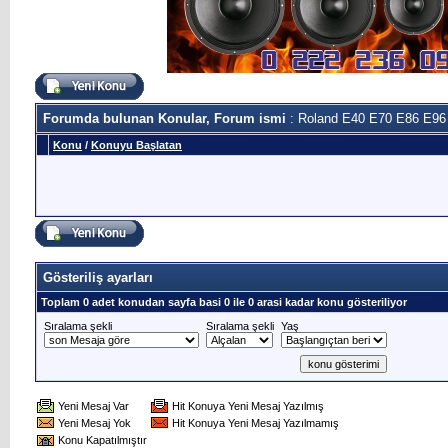
Forumda bulunan Konular, Forum ismi
: Roland E40 E70 E86 E96
Konu
/
Konuyu Başlatan
Gösteriliş ayarları
Toplam 0 adet konudan sayfa basi 0 ile 0 arasi kadar konu gösteriliyor
Sıralama şekli
Sıralama şekli
Yaş
Yeni Mesaj Var
Hit Konuya Yeni Mesaj Yazılmış
Yeni Mesaj Yok
Hit Konuya Yeni Mesaj Yazılmamış
Konu Kapatılmıştır