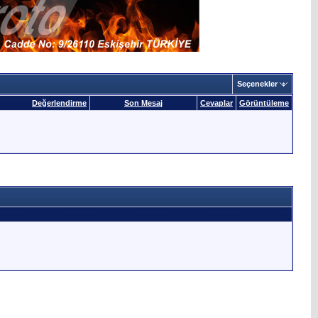
Seçenekler
Değerlendirme
Son Mesaj
Cevaplar
Görüntüleme