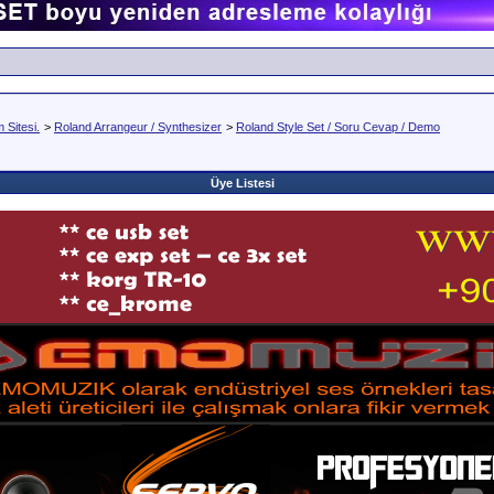
Sitesi.
>
Roland Arrangeur / Synthesizer
>
Roland Style Set / Soru Cevap / Demo
Üye Listesi