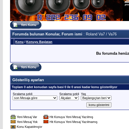
Forumda bulunan Konular, Forum ismi
: Roland Va7 / Va76
Konu
/
Konuyu Başlatan
Bu forumda henüz
Gösteriliş ayarları
Toplam 0 adet konudan sayfa basi 0 ile 0 arasi kadar konu gösteriliyor
Sıralama şekli
Sıralama şekli
Yaş
Yeni Mesaj Var
Hit Konuya Yeni Mesaj Yazılmış
Yeni Mesaj Yok
Hit Konuya Yeni Mesaj Yazılmamış
Konu Kapatılmıştır