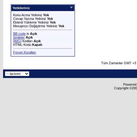
Yetkileriniz
Konu Acma Yetkiniz
Yok
Cevap Yazma Yetkiniz
Yok
Eklenti Yükleme Yetkiniz
Yok
Mesajınızı Değiştirme Yetkiniz
Yok
BB code
is
Açık
Smileler
Açık
[IMG]
Kodları
Açık
HTML-Kodu
Kapalı
Forum Kuralları
Tüm Zamanlar GMT +3 O
Powered b
Copyright ©2000