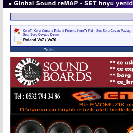
KorgTr Korg Yamaha Roland Forum / KorgTr Ritim Ses Soru Cevap Paylaşım 
Set / Soru Cevap / Demo
Roland Va7 / Va76
Yardım