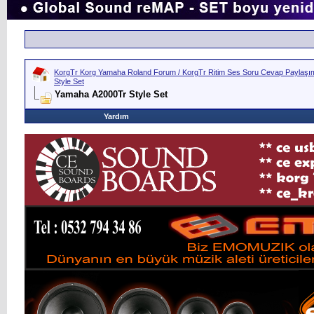
KorgTr Korg Yamaha Roland Forum / KorgTr Ritim Ses Soru Cevap Paylaşım 
Style Set
Yamaha A2000Tr Style Set
Yardım