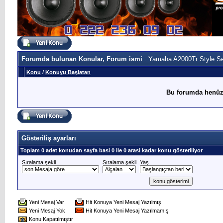
Forumda bulunan Konular, Forum ismi
: Yamaha A2000Tr Style S
Konu
/
Konuyu Başlatan
Bu forumda henüz
Gösteriliş ayarları
Toplam 0 adet konudan sayfa basi 0 ile 0 arasi kadar konu gösteriliyor
Sıralama şekli
Sıralama şekli
Yaş
Yeni Mesaj Var
Hit Konuya Yeni Mesaj Yazılmış
Yeni Mesaj Yok
Hit Konuya Yeni Mesaj Yazılmamış
Konu Kapatılmıştır