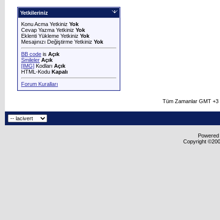
Yetkileriniz
Konu Acma Yetkiniz
Yok
Cevap Yazma Yetkiniz
Yok
Eklenti Yükleme Yetkiniz
Yok
Mesajınızı Değiştirme Yetkiniz
Yok
BB code
is
Açık
Smileler
Açık
[IMG]
Kodları
Açık
HTML-Kodu
Kapalı
Forum Kuralları
Tüm Zamanlar GMT +3 O
Powered b
Copyright ©2000