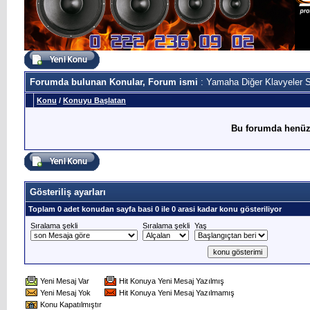
Forumda bulunan Konular, Forum ismi
: Yamaha Diğer Klavyeler S
Konu
/
Konuyu Başlatan
Bu forumda henüz
Gösteriliş ayarları
Toplam 0 adet konudan sayfa basi 0 ile 0 arasi kadar konu gösteriliyor
Sıralama şekli
Sıralama şekli
Yaş
Yeni Mesaj Var
Hit Konuya Yeni Mesaj Yazılmış
Yeni Mesaj Yok
Hit Konuya Yeni Mesaj Yazılmamış
Konu Kapatılmıştır