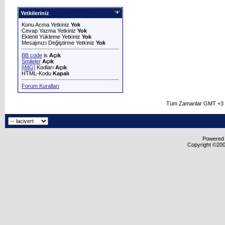
Yetkileriniz
Konu Acma Yetkiniz
Yok
Cevap Yazma Yetkiniz
Yok
Eklenti Yükleme Yetkiniz
Yok
Mesajınızı Değiştirme Yetkiniz
Yok
BB code
is
Açık
Smileler
Açık
[IMG]
Kodları
Açık
HTML-Kodu
Kapalı
Forum Kuralları
Tüm Zamanlar GMT +3 O
Powered b
Copyright ©2000