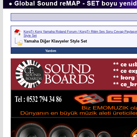
KorgTr Korg Yamaha Roland Forum / KorgTr Ritim Ses Soru Cevap Paylaşım 
Style Set
Yamaha Diğer Klavyeler Style Set
Yardım