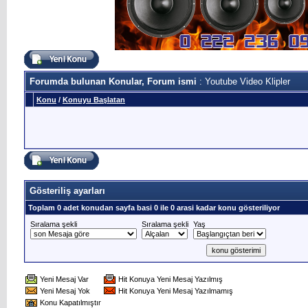
Forumda bulunan Konular, Forum ismi
: Youtube Video Klipler
Konu
/
Konuyu Başlatan
Gösteriliş ayarları
Toplam 0 adet konudan sayfa basi 0 ile 0 arasi kadar konu gösteriliyor
Sıralama şekli
Sıralama şekli
Yaş
Yeni Mesaj Var
Hit Konuya Yeni Mesaj Yazılmış
Yeni Mesaj Yok
Hit Konuya Yeni Mesaj Yazılmamış
Konu Kapatılmıştır