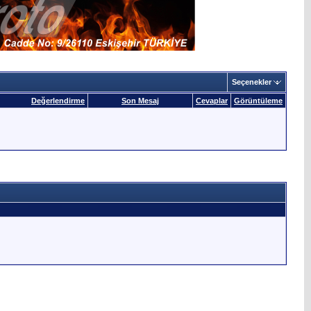
Seçenekler
Değerlendirme
Son Mesaj
Cevaplar
Görüntüleme