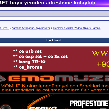
Sitesi.
>
Yamaha Arrangeur / Synthesizer
>
Demolar / Midiler / Video Klipler / Sample
Üye Listesi