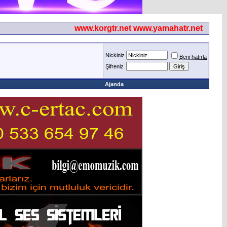
www.korgtr.net www.yamahatr.net
Nickiniz
Beni hatırla
Şifreniz
Ajanda