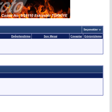
Seçenekler
Değerlendirme
Son Mesaj
Cevaplar
Görüntüleme