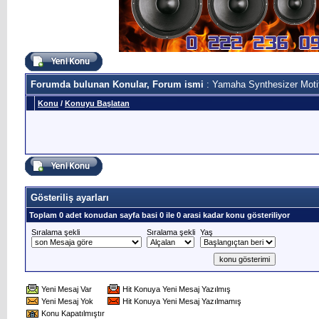
Forumda bulunan Konular, Forum ismi
: Yamaha Synthesizer Moti
Konu
/
Konuyu Başlatan
Gösteriliş ayarları
Toplam 0 adet konudan sayfa basi 0 ile 0 arasi kadar konu gösteriliyor
Sıralama şekli
Sıralama şekli
Yaş
Yeni Mesaj Var
Hit Konuya Yeni Mesaj Yazılmış
Yeni Mesaj Yok
Hit Konuya Yeni Mesaj Yazılmamış
Konu Kapatılmıştır