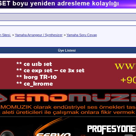
Sitesi.
>
Yamaha Arrangeur / Synthesizer
>
Yamaha Soru Cevap
Üye Listesi