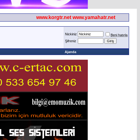
www.korgtr.net www.yamahatr.net
Nickiniz
Beni hatırla
Şifreniz
Ajanda