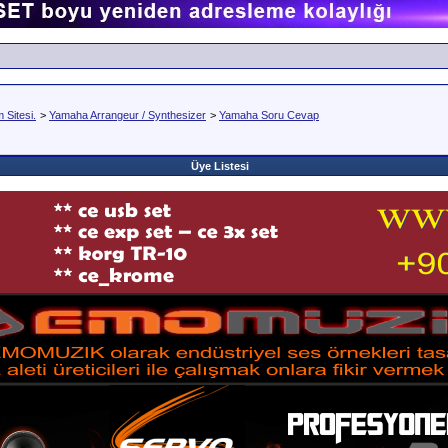
Sitesi.
>
Yamaha Arrangeur / Synthesizer
>
Yamaha Soru Cevap
Üye Listesi