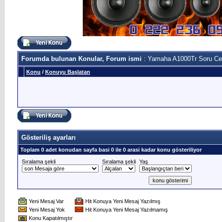
Forumda bulunan Konular, Forum ismi
: Yamaha A1000Tr Soru C
Konu
/
Konuyu Başlatan
Gösteriliş ayarları
Toplam 0 adet konudan sayfa basi 0 ile 0 arasi kadar konu gösteriliyor
Sıralama şekli
Sıralama şekli
Yaş
Yeni Mesaj Var
Hit Konuya Yeni Mesaj Yazılmış
Yeni Mesaj Yok
Hit Konuya Yeni Mesaj Yazılmamış
Konu Kapatılmıştır