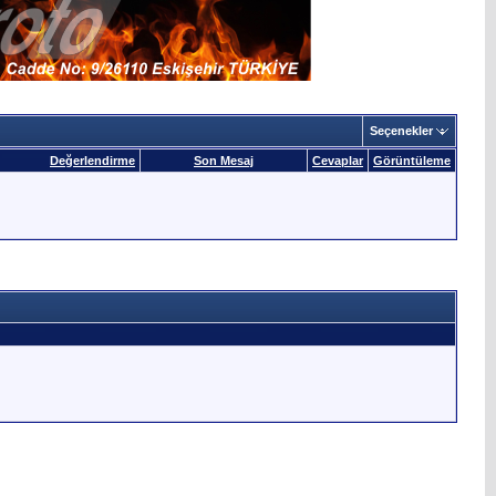
Seçenekler
Değerlendirme
Son Mesaj
Cevaplar
Görüntüleme