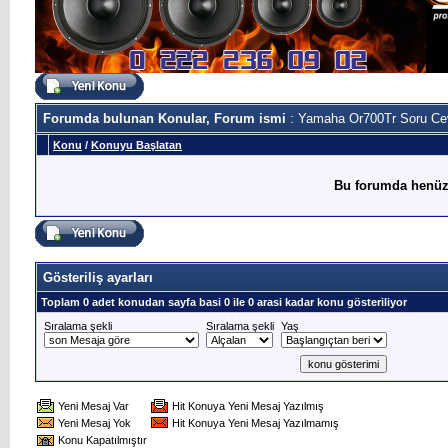
Forumda bulunan Konular, Forum ismi
: Yamaha Or700Tr Soru Ce
Konu
/
Konuyu Başlatan
Bu forumda henüz
Gösteriliş ayarları
Toplam 0 adet konudan sayfa basi 0 ile 0 arasi kadar konu gösteriliyor
Sıralama şekli
Sıralama şekli
Yaş
Yeni Mesaj Var
Hit Konuya Yeni Mesaj Yazılmış
Yeni Mesaj Yok
Hit Konuya Yeni Mesaj Yazılmamış
Konu Kapatılmıştır