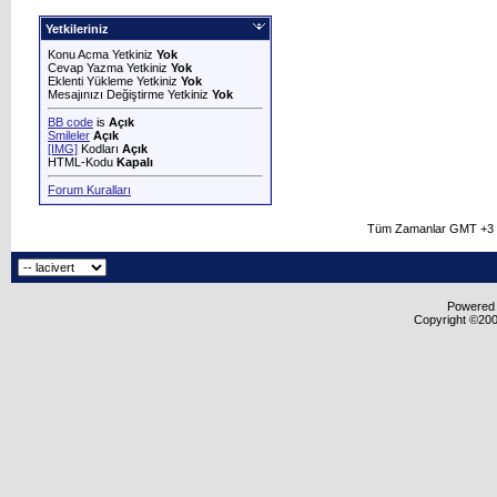
Yetkileriniz
Konu Acma Yetkiniz
Yok
Cevap Yazma Yetkiniz
Yok
Eklenti Yükleme Yetkiniz
Yok
Mesajınızı Değiştirme Yetkiniz
Yok
BB code
is
Açık
Smileler
Açık
[IMG]
Kodları
Açık
HTML-Kodu
Kapalı
Forum Kuralları
Tüm Zamanlar GMT +3 O
Powered b
Copyright ©2000