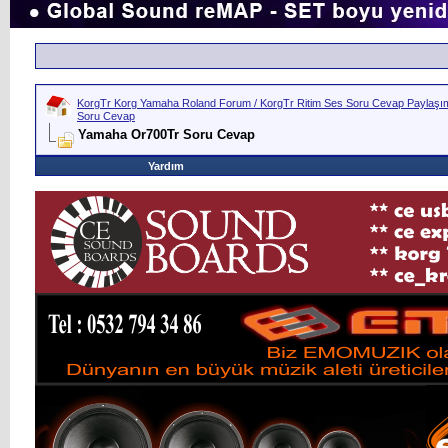
KorgTr Korg Yamaha Roland Forum / KorgTr Ritim Ses Soru Cevap Paylaşım 
Soru Cevap
Yamaha Or700Tr Soru Cevap
Yardım