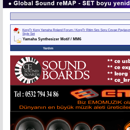
KorgTr Korg Yamaha Roland Forum / KorgTr Ritim Ses Soru Cevap Paylaşım 
Style Set
Yamaha Synthesizer Motif / MM6
Yardım