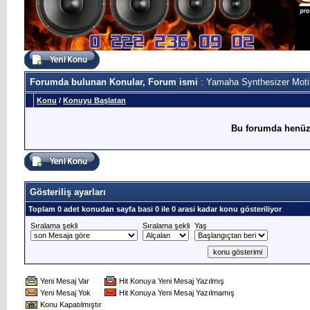
Forumda bulunan Konular, Forum ismi
: Yamaha Synthesizer Moti
Konu
/
Konuyu Başlatan
Bu forumda henüz
Gösteriliş ayarları
Toplam 0 adet konudan sayfa basi 0 ile 0 arasi kadar konu gösteriliyor
Sıralama şekli
Sıralama şekli
Yaş
Yeni Mesaj Var
Hit Konuya Yeni Mesaj Yazılmış
Yeni Mesaj Yok
Hit Konuya Yeni Mesaj Yazılmamış
Konu Kapatılmıştır