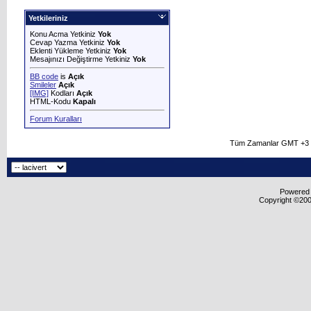
Yetkileriniz
Konu Acma Yetkiniz
Yok
Cevap Yazma Yetkiniz
Yok
Eklenti Yükleme Yetkiniz
Yok
Mesajınızı Değiştirme Yetkiniz
Yok
BB code
is
Açık
Smileler
Açık
[IMG]
Kodları
Açık
HTML-Kodu
Kapalı
Forum Kuralları
Tüm Zamanlar GMT +3 O
Powered b
Copyright ©2000