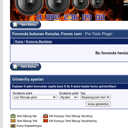
Forumda bulunan Konular, Forum ismi
: Pro Tools Plugin
Konu
/
Konuyu Başlatan
Bu forumda henüz
Gösteriliş ayarları
Toplam 0 adet konudan sayfa basi 0 ile 0 arasi kadar konu gösteriliyor
Sıralama şekli
Sıralama şekli
Yaş
Yeni Mesaj Var
Hit Konuya Yeni Mesaj Yazılmış
Yeni Mesaj Yok
Hit Konuya Yeni Mesaj Yazılmamış
Konu Kapatılmıştır