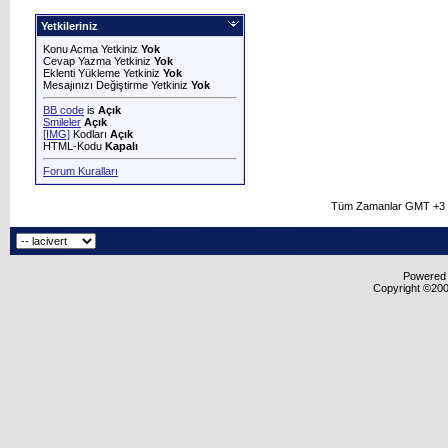
Yetkileriniz
Konu Acma Yetkiniz
Yok
Cevap Yazma Yetkiniz
Yok
Eklenti Yükleme Yetkiniz
Yok
Mesajınızı Değiştirme Yetkiniz
Yok
BB code
is
Açık
Smileler
Açık
[IMG]
Kodları
Açık
HTML-Kodu
Kapalı
Forum Kuralları
Tüm Zamanlar GMT +3 O
Powered b
Copyright ©2000