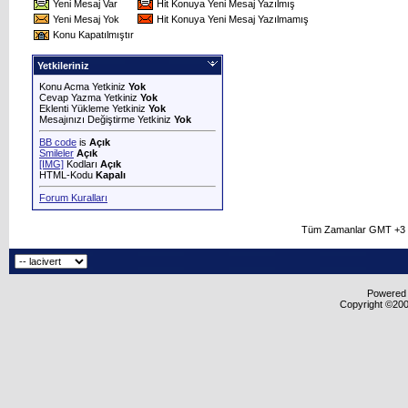
Yeni Mesaj Var
Hit Konuya Yeni Mesaj Yazılmış
Yeni Mesaj Yok
Hit Konuya Yeni Mesaj Yazılmamış
Konu Kapatılmıştır
Yetkileriniz
Konu Acma Yetkiniz
Yok
Cevap Yazma Yetkiniz
Yok
Eklenti Yükleme Yetkiniz
Yok
Mesajınızı Değiştirme Yetkiniz
Yok
BB code
is
Açık
Smileler
Açık
[IMG]
Kodları
Açık
HTML-Kodu
Kapalı
Forum Kuralları
Tüm Zamanlar GMT +3 O
Powered b
Copyright ©2000