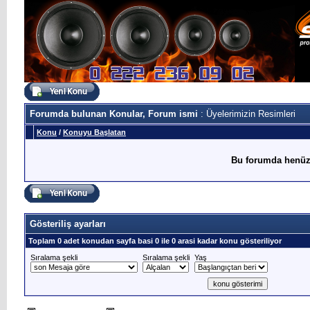
Forumda bulunan Konular, Forum ismi
: Üyelerimizin Resimleri
Konu
/
Konuyu Başlatan
Bu forumda henüz
Gösteriliş ayarları
Toplam 0 adet konudan sayfa basi 0 ile 0 arasi kadar konu gösteriliyor
Sıralama şekli
Sıralama şekli
Yaş