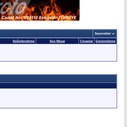
Seçenekler
Değerlendirme
Son Mesaj
Cevaplar
Görüntüleme