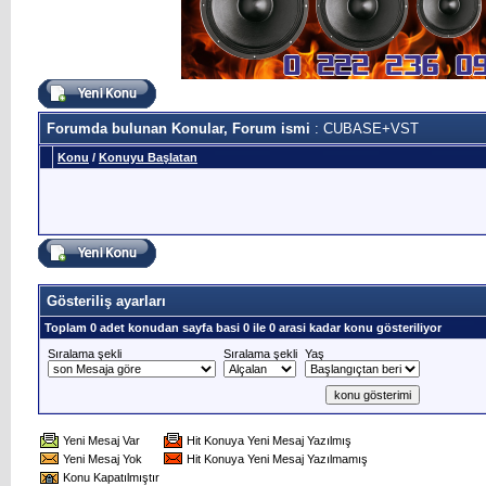
Forumda bulunan Konular, Forum ismi
: CUBASE+VST
Konu
/
Konuyu Başlatan
Gösteriliş ayarları
Toplam 0 adet konudan sayfa basi 0 ile 0 arasi kadar konu gösteriliyor
Sıralama şekli
Sıralama şekli
Yaş
Yeni Mesaj Var
Hit Konuya Yeni Mesaj Yazılmış
Yeni Mesaj Yok
Hit Konuya Yeni Mesaj Yazılmamış
Konu Kapatılmıştır