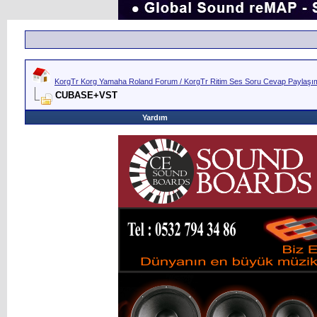
KorgTr Korg Yamaha Roland Forum / KorgTr Ritim Ses Soru Cevap Paylaşım 
CUBASE+VST
Yardım