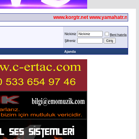
www.korgtr.net www.yamahatr.net
Nickiniz
Beni hatırla
Şifreniz
Ajanda