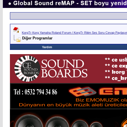
KorgTr Korg Yamaha Roland Forum / KorgTr Ritim Ses Soru Cevap Paylaşım 
Diğer Programlar
Yardım