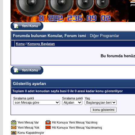
Forumda bulunan Konular, Forum ismi
: Diğer Programlar
Konu
/
Konuyu Başlatan
Bu forumda henüz
Gösteriliş ayarları
Toplam 0 adet konudan sayfa basi 0 ile 0 arasi kadar konu gösteriliyor
Sıralama şekli
Sıralama şekli
Yaş
Yeni Mesaj Var
Hit Konuya Yeni Mesaj Yazılmış
Yeni Mesaj Yok
Hit Konuya Yeni Mesaj Yazılmamış
Konu Kapatılmıştır