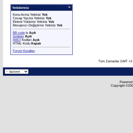
Yetkileriniz
Konu Acma Yetkiniz
Yok
Cevap Yazma Yetkiniz
Yok
Eklenti Yükleme Yetkiniz
Yok
Mesajınızı Değiştirme Yetkiniz
Yok
BB code
is
Açık
Smileler
Açık
[IMG]
Kodları
Açık
HTML-Kodu
Kapalı
Forum Kuralları
Tüm Zamanlar GMT +3 O
Powered b
Copyright ©2000