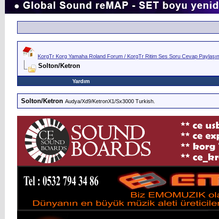
KorgTr Korg Yamaha Roland Forum / KorgTr Ritim Ses Soru Cevap Paylaşım 
Solton/Ketron
Yardım
Solton/Ketron
Audya/Xd9/KetronX1/Sx3000 Turkish.