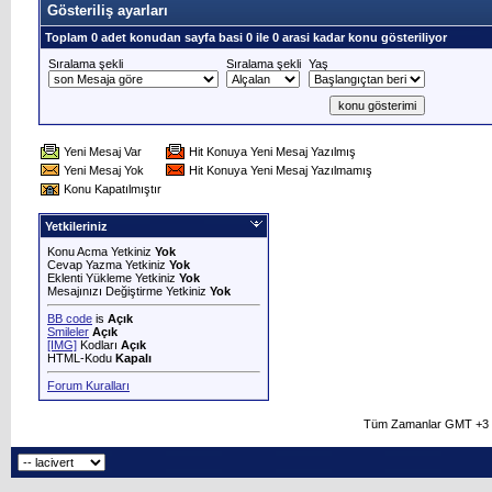
Gösteriliş ayarları
Toplam 0 adet konudan sayfa basi 0 ile 0 arasi kadar konu gösteriliyor
Sıralama şekli
Sıralama şekli
Yaş
Yeni Mesaj Var
Hit Konuya Yeni Mesaj Yazılmış
Yeni Mesaj Yok
Hit Konuya Yeni Mesaj Yazılmamış
Konu Kapatılmıştır
Yetkileriniz
Konu Acma Yetkiniz
Yok
Cevap Yazma Yetkiniz
Yok
Eklenti Yükleme Yetkiniz
Yok
Mesajınızı Değiştirme Yetkiniz
Yok
BB code
is
Açık
Smileler
Açık
[IMG]
Kodları
Açık
HTML-Kodu
Kapalı
Forum Kuralları
Tüm Zamanlar GMT +3 O