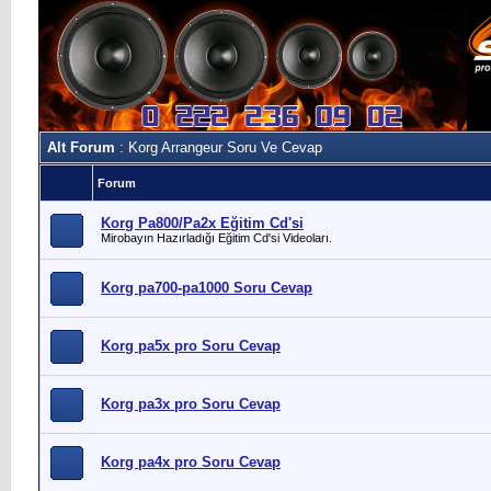
Alt Forum
: Korg Arrangeur Soru Ve Cevap
Forum
Korg Pa800/Pa2x Eğitim Cd'si
Mirobayın Hazırladığı Eğitim Cd'si Videoları.
Korg pa700-pa1000 Soru Cevap
Korg pa5x pro Soru Cevap
Korg pa3x pro Soru Cevap
Korg pa4x pro Soru Cevap