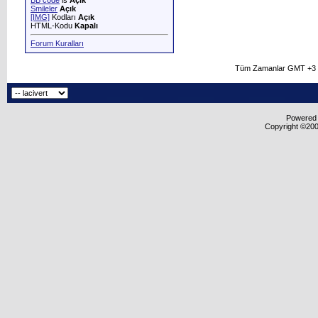
BB code
is
Açık
Smileler
Açık
[IMG]
Kodları
Açık
HTML-Kodu
Kapalı
Forum Kuralları
Tüm Zamanlar GMT +3 O
Powered b
Copyright ©2000