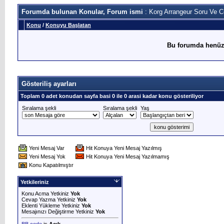
Forumda bulunan Konular, Forum ismi
: Korg Arrangeur Soru Ve 
Konu
/
Konuyu Başlatan
Bu forumda henüz
Gösteriliş ayarları
Toplam 0 adet konudan sayfa basi 0 ile 0 arasi kadar konu gösteriliyor
Sıralama şekli
Sıralama şekli
Yaş
Yeni Mesaj Var
Hit Konuya Yeni Mesaj Yazılmış
Yeni Mesaj Yok
Hit Konuya Yeni Mesaj Yazılmamış
Konu Kapatılmıştır
Yetkileriniz
Konu Acma Yetkiniz
Yok
Cevap Yazma Yetkiniz
Yok
Eklenti Yükleme Yetkiniz
Yok
Mesajınızı Değiştirme Yetkiniz
Yok