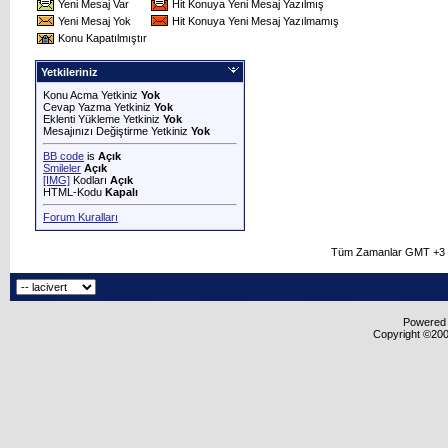
Yeni Mesaj Var
Hit Konuya Yeni Mesaj Yazılmış
Yeni Mesaj Yok
Hit Konuya Yeni Mesaj Yazılmamış
Konu Kapatılmıştır
Yetkileriniz
Konu Acma Yetkiniz
Yok
Cevap Yazma Yetkiniz
Yok
Eklenti Yükleme Yetkiniz
Yok
Mesajınızı Değiştirme Yetkiniz
Yok
BB code
is
Açık
Smileler
Açık
[IMG]
Kodları
Açık
HTML-Kodu
Kapalı
Forum Kuralları
Tüm Zamanlar GMT +3 O
Powered b
Copyright ©2000