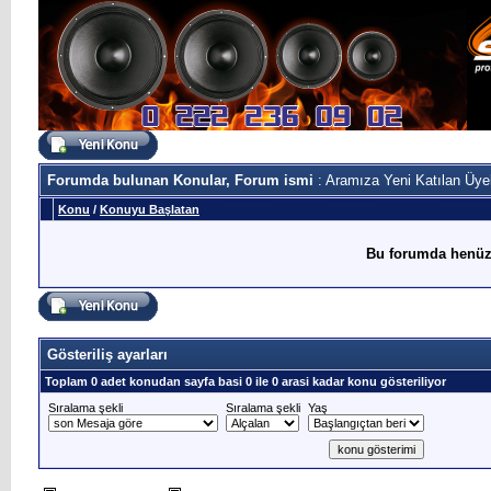
Forumda bulunan Konular, Forum ismi
: Aramıza Yeni Katılan Üye
Konu
/
Konuyu Başlatan
Bu forumda henüz
Gösteriliş ayarları
Toplam 0 adet konudan sayfa basi 0 ile 0 arasi kadar konu gösteriliyor
Sıralama şekli
Sıralama şekli
Yaş