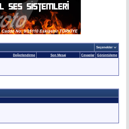
Seçenekler
Değerlendirme
Son Mesaj
Cevaplar
Görüntüleme