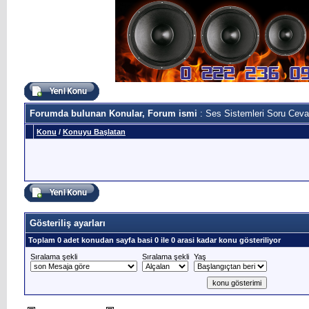
Forumda bulunan Konular, Forum ismi
: Ses Sistemleri Soru Ceva
Konu
/
Konuyu Başlatan
Gösteriliş ayarları
Toplam 0 adet konudan sayfa basi 0 ile 0 arasi kadar konu gösteriliyor
Sıralama şekli
Sıralama şekli
Yaş