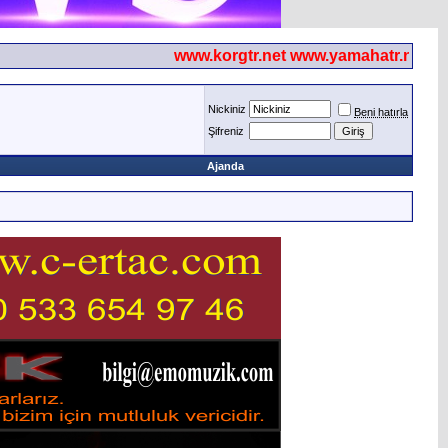
www.korgtr.net www.yamahatr.net
Nickiniz
Beni hatırla
Şifreniz
Ajanda