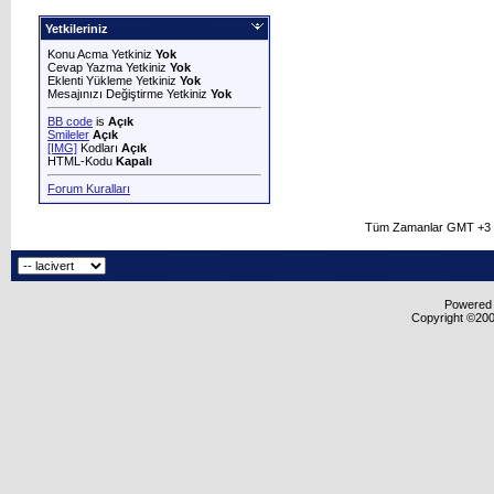
Yetkileriniz
Konu Acma Yetkiniz
Yok
Cevap Yazma Yetkiniz
Yok
Eklenti Yükleme Yetkiniz
Yok
Mesajınızı Değiştirme Yetkiniz
Yok
BB code
is
Açık
Smileler
Açık
[IMG]
Kodları
Açık
HTML-Kodu
Kapalı
Forum Kuralları
Tüm Zamanlar GMT +3 O
Powered b
Copyright ©2000