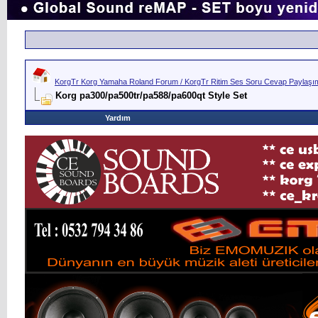
KorgTr Korg Yamaha Roland Forum / KorgTr Ritim Ses Soru Cevap Paylaşım 
Korg pa300/pa500tr/pa588/pa600qt Style Set
Yardım