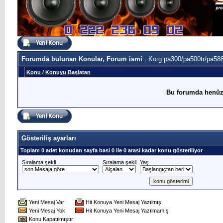
Forumda bulunan Konular, Forum ismi
: Korg pa300/pa500tr/pa588
Konu
/
Konuyu Başlatan
Bu forumda henüz
Gösteriliş ayarları
Toplam 0 adet konudan sayfa basi 0 ile 0 arasi kadar konu gösteriliyor
Sıralama şekli
Sıralama şekli
Yaş
Yeni Mesaj Var
Hit Konuya Yeni Mesaj Yazılmış
Yeni Mesaj Yok
Hit Konuya Yeni Mesaj Yazılmamış
Konu Kapatılmıştır