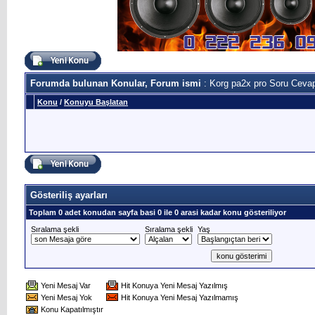
Forumda bulunan Konular, Forum ismi
: Korg pa2x pro Soru Ceva
Konu
/
Konuyu Başlatan
Gösteriliş ayarları
Toplam 0 adet konudan sayfa basi 0 ile 0 arasi kadar konu gösteriliyor
Sıralama şekli
Sıralama şekli
Yaş
Yeni Mesaj Var
Hit Konuya Yeni Mesaj Yazılmış
Yeni Mesaj Yok
Hit Konuya Yeni Mesaj Yazılmamış
Konu Kapatılmıştır