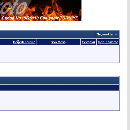
Seçenekler
Değerlendirme
Son Mesaj
Cevaplar
Görüntüleme