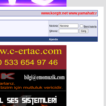
www.korgtr.net www.yamahatr.net
Nickiniz
Beni hatırla
Şifreniz
Ajanda