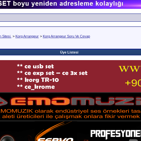
Sitesi.
>
Korg Arrangeur
>
Korg Arrangeur Soru Ve Cevap
Üye Listesi