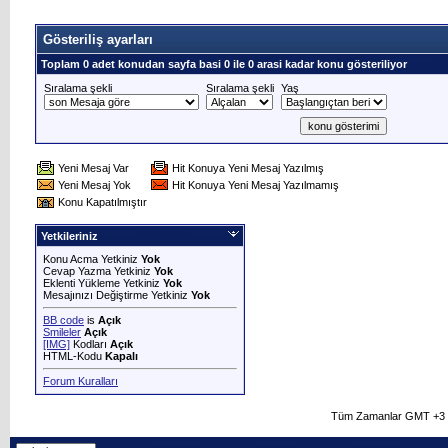
Gösteriliş ayarları
Toplam 0 adet konudan sayfa basi 0 ile 0 arasi kadar konu gösteriliyor
Sıralama şekli
Sıralama şekli
Yaş
Yeni Mesaj Var
Hit Konuya Yeni Mesaj Yazılmış
Yeni Mesaj Yok
Hit Konuya Yeni Mesaj Yazılmamış
Konu Kapatılmıştır
Yetkileriniz
Konu Acma Yetkiniz
Yok
Cevap Yazma Yetkiniz
Yok
Eklenti Yükleme Yetkiniz
Yok
Mesajınızı Değiştirme Yetkiniz
Yok
BB code
is
Açık
Smileler
Açık
[IMG]
Kodları
Açık
HTML-Kodu
Kapalı
Forum Kuralları
Tüm Zamanlar GMT +3 O