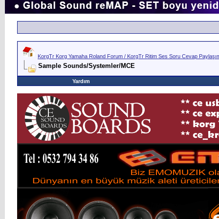
KorgTr Korg Yamaha Roland Forum / KorgTr Ritim Ses Soru Cevap Paylaşım 
Sample Sounds/Systemler/MCE
Yardım