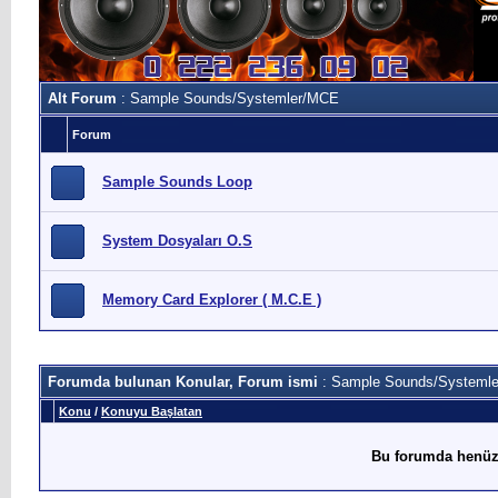
Alt Forum
: Sample Sounds/Systemler/MCE
Forum
Sample Sounds Loop
System Dosyaları O.S
Memory Card Explorer ( M.C.E )
Forumda bulunan Konular, Forum ismi
: Sample Sounds/Systeml
Konu
/
Konuyu Başlatan
Bu forumda henüz