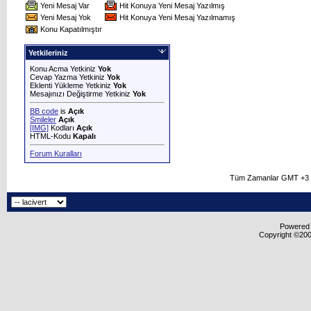
Yeni Mesaj Var
Hit Konuya Yeni Mesaj Yazılmış
Yeni Mesaj Yok
Hit Konuya Yeni Mesaj Yazılmamış
Konu Kapatılmıştır
Yetkileriniz
Konu Acma Yetkiniz
Yok
Cevap Yazma Yetkiniz
Yok
Eklenti Yükleme Yetkiniz
Yok
Mesajınızı Değiştirme Yetkiniz
Yok
BB code
is
Açık
Smileler
Açık
[IMG]
Kodları
Açık
HTML-Kodu
Kapalı
Forum Kuralları
Tüm Zamanlar GMT +3 O
Powered b
Copyright ©2000