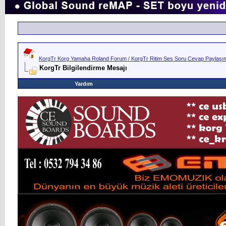
KorgTr Korg Yamaha Roland Forum / KorgTr Ritim Ses Soru Cevap Paylaşım 
KorgTr Bilgilendirme Mesajı
Yardım