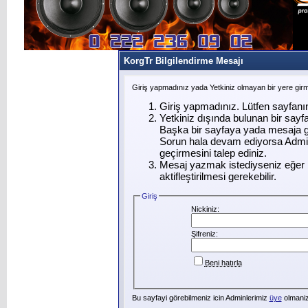
KorgTr Bilgilendirme Mesajı
Giriş yapmadınız yada Yetkiniz olmayan bir yere gir
Giriş yapmadınız. Lütfen sayfanı
Yetkiniz dışında bulunan bir say
Başka bir sayfaya yada mesaja g
Sorun hala devam ediyorsa Admin
geçirmesini talep ediniz.
Mesaj yazmak istediyseniz eğer ü
aktifleştirilmesi gerekebilir.
Giriş
Nickiniz:
Şifreniz:
Beni hatırla
Bu sayfayi görebilmeniz icin Adminlerimiz
üye
olmanizi