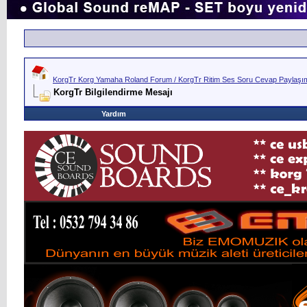
KorgTr Korg Yamaha Roland Forum / KorgTr Ritim Ses Soru Cevap Paylaşım 
KorgTr Bilgilendirme Mesajı
Yardım