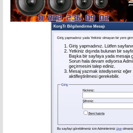
KorgTr Bilgilendirme Mesajı
Giriş yapmadınız yada Yetkiniz olmayan bir yere gir
Giriş yapmadınız. Lütfen sayfanı
Yetkiniz dışında bulunan bir say
Başka bir sayfaya yada mesaja g
Sorun hala devam ediyorsa Admin
geçirmesini talep ediniz.
Mesaj yazmak istediyseniz eğer ü
aktifleştirilmesi gerekebilir.
Giriş
Nickiniz:
Şifreniz:
Beni hatırla
Bu sayfayi görebilmeniz icin Adminlerimiz
üye
olmanizi